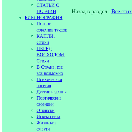
СТАТЬИ О
Назад в раздел :
Все сти
ПОЭЗИИ
БИБЛИОГРАФИЯ
Полное
собрание трудов
КАПЛИ.
Стихи
ПЕРЕД
ВОСХОДОМ.
Стихи
В Стране, где
всё возможно
Психическая
энергия
Другие издания
Поэтические
сборники
Отблески
Искры света
Жизнь без
смерти