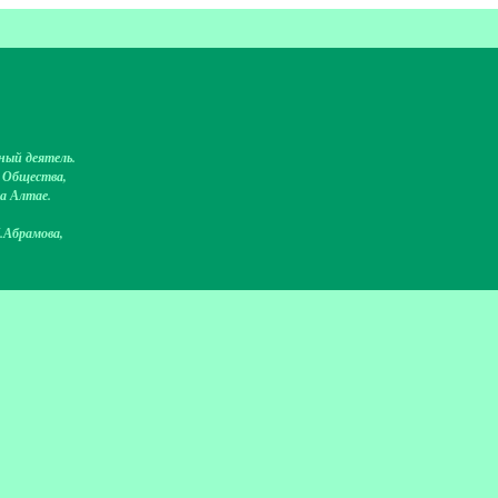
ный деятель.
о Общества,
на Алтае.
.Абрамова,