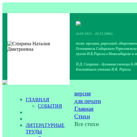
(4.05.1911 - 10.12.2004)
поэт, прозаик, рериховед, обществен
Основатель Сибирского Рериховског
музеев Н.К.Рериха в Новосибирске и 
Н.Д. Спирина - духовная ученица Б.Н
ближайшего ученика Н.К. Рериха.
версия
ГЛАВНАЯ
для печати
СОБЫТИЯ
Главная
Стихи
Все стихи
ЛИТЕРАТУРНЫЕ
ТРУДЫ