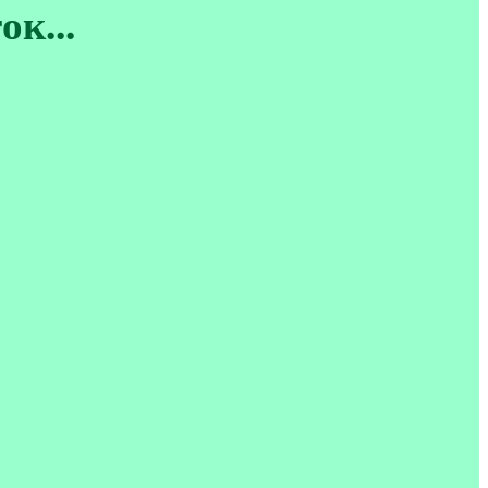
ок...