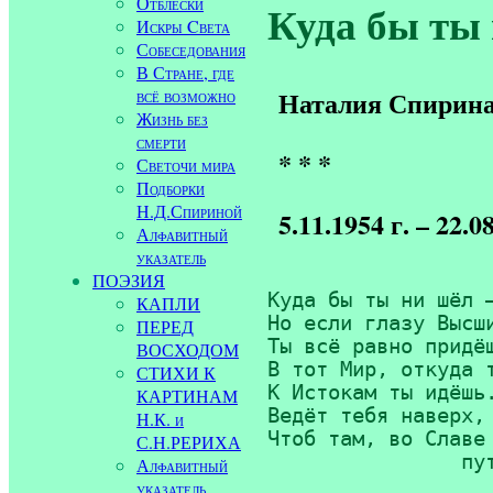
Отблески
Куда бы ты 
Искры Cвета
Собеседования
В Стране, где
всё возможно
Наталия Спирин
Жизнь без
смерти
* * *
Светочи мира
Подборки
Н.Д.Спириной
5.11.1954 г. – 22.08
Алфавитный
указатель
ПОЭЗИЯ
Куда бы ты ни шёл —
КАПЛИ
Но если глазу Высши
ПЕРЕД
Ты всё равно придёш
ВОСХОДОМ
В тот Мир, откуда т
СТИХИ К
К Истокам ты идёшь.
КАРТИНАМ
Ведёт тебя наверх, 
Н.К. и
Чтоб там, во Славе 
С.Н.РЕРИХА
                пу
Алфавитный
указатель