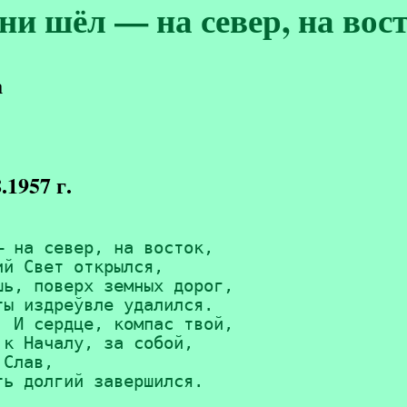
ни шёл — на север, на вост
а
.1957 г.
 на север, на восток,

й Свет открылся,

ь, поверх земных дорог,

ы издреўвле удалился.

 И сердце, компас твой,

к Началу, за собой,

Слав,

ть долгий завершился.