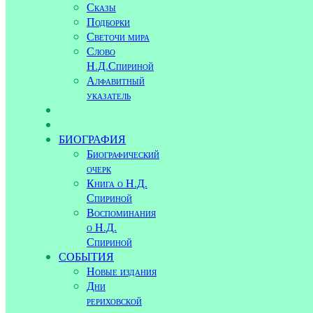
Сказы
Подборки
Светочи мира
Слово
Н.Д.Спириной
Алфавитный
указатель
БИОГРАФИЯ
Биографический
очерк
Книга о Н.Д.
Спириной
Воспоминания
о Н.Д.
Спириной
СОБЫТИЯ
Новые издания
Дни
рериховской