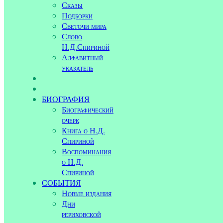
Сказы
Подборки
Светочи мира
Слово
Н.Д.Спириной
Алфавитный
указатель
БИОГРАФИЯ
Биографический
очерк
Книга о Н.Д.
Спириной
Воспоминания
о Н.Д.
Спириной
СОБЫТИЯ
Новые издания
Дни
рериховской