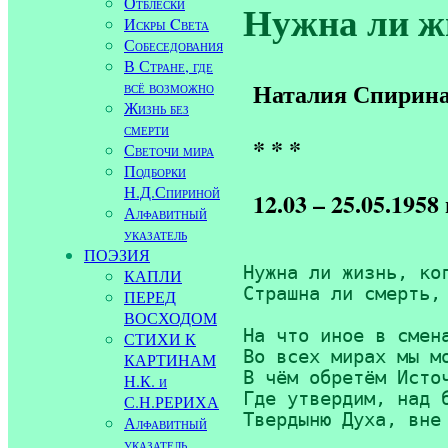
Отблески
Нужна ли жи
Искры Cвета
Собеседования
В Стране, где
всё возможно
Наталия Спирин
Жизнь без
смерти
* * *
Светочи мира
Подборки
Н.Д.Спириной
12.03 – 25.05.1958 
Алфавитный
указатель
ПОЭЗИЯ
Нужна ли жизнь, ког
КАПЛИ
Страшна ли смерть, 
ПЕРЕД
                   
ВОСХОДОМ
На что иное в смена
СТИХИ К
Во всех мирах мы мо
КАРТИНАМ
В чём обретём Источ
Н.К. и
Где утвердим, над б
С.Н.РЕРИХА
Твердыню Духа, вне
Алфавитный
указатель