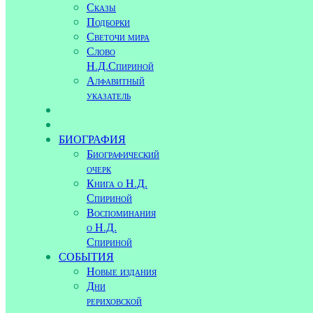
Сказы
Подборки
Светочи мира
Слово
Н.Д.Спириной
Алфавитный
указатель
БИОГРАФИЯ
Биографический
очерк
Книга о Н.Д.
Спириной
Воспоминания
о Н.Д.
Спириной
СОБЫТИЯ
Новые издания
Дни
рериховской