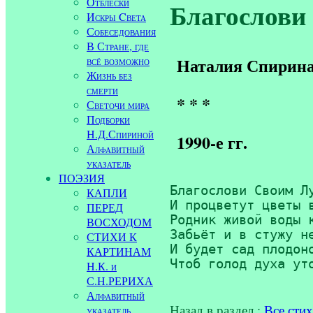
Отблески
Благослови 
Искры Cвета
Собеседования
В Стране, где
всё возможно
Наталия Спирин
Жизнь без
смерти
* * *
Светочи мира
Подборки
Н.Д.Спириной
1990-е гг.
Алфавитный
указатель
ПОЭЗИЯ
Благослови Своим Лу
КАПЛИ
И процветут цветы в
ПЕРЕД
Родник живой воды к
ВОСХОДОМ
Забьёт и в стужу не
СТИХИ К
И будет сад плодоно
КАРТИНАМ
Чтоб голод духа ут
Н.К. и
С.Н.РЕРИХА
Алфавитный
Назад в раздел :
Все сти
указатель