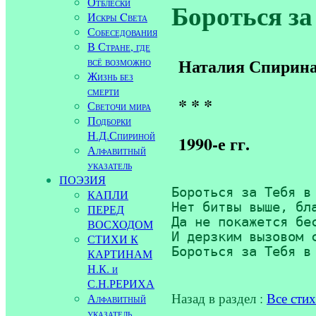
Отблески
Бороться за 
Искры Cвета
Собеседования
В Стране, где
всё возможно
Наталия Спирин
Жизнь без
смерти
* * *
Светочи мира
Подборки
Н.Д.Спириной
1990-е гг.
Алфавитный
указатель
ПОЭЗИЯ
Бороться за Тебя в 
КАПЛИ
Нет битвы выше, бла
ПЕРЕД
Да не покажется бес
ВОСХОДОМ
И дерзким вызовом с
СТИХИ К
Бороться за Тебя в
КАРТИНАМ
Н.К. и
С.Н.РЕРИХА
Назад в раздел :
Все сти
Алфавитный
указатель