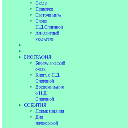
Сказы
Подборки
Светочи мира
Слово
Н.Д.Спириной
Алфавитный
указатель
БИОГРАФИЯ
Биографический
очерк
Книга о Н.Д.
Спириной
Воспоминания
о Н.Д.
Спириной
СОБЫТИЯ
Новые издания
Дни
рериховской