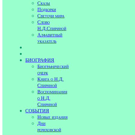
Сказы
Подборки
Светочи мира
Слово
Н.Д.Спириной
Алфавитный
указатель
БИОГРАФИЯ
Биографический
очерк
Книга о Н.Д.
Спириной
Воспоминания
о Н.Д.
Спириной
СОБЫТИЯ
Новые издания
Дни
рериховской