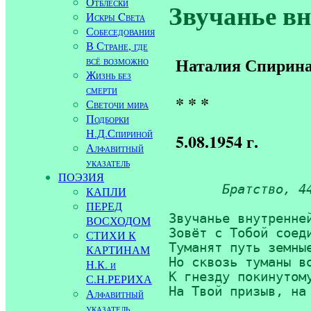
Отблески
Звучанье вн
Искры Cвета
Собеседования
В Стране, где
всё возможно
Наталия Спирин
Жизнь без
смерти
* * *
Светочи мира
Подборки
Н.Д.Спириной
5.08.1954 г.
Алфавитный
указатель
ПОЭЗИЯ
Братство, 4
КАПЛИ
ПЕРЕД
Звучанье внутренней
ВОСХОДОМ
Зовёт с Тобой соеди
СТИХИ К
Туманят путь земные
КАРТИНАМ
Но сквозь туманы во
Н.К. и
К гнезду покинутому
С.Н.РЕРИХА
На Твой призыв, на
Алфавитный
указатель