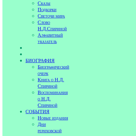
Сказы
Подборки
Светочи мира
Слово
Н.Д.Спириной
Алфавитный
указатель
БИОГРАФИЯ
Биографический
очерк
Книга о Н.Д.
Спириной
Воспоминания
о Н.Д.
Спириной
СОБЫТИЯ
Новые издания
Дни
рериховской