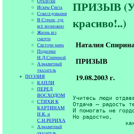
Отблески
ПРИЗЫВ (Уч
Искры Cвета
Собеседования
красиво!..)
В Стране, где
всё возможно
Жизнь без
смерти
Наталия Спирин
Светочи мира
Подборки
Н.Д.Спириной
ПРИЗЫВ
Алфавитный
указатель
19.08.2003 г.
ПОЭЗИЯ
КАПЛИ
ПЕРЕД
ВОСХОДОМ
Учитесь люди отдава
СТИХИ К
Отдача — радость те
КАРТИНАМ
И помогать не гордо
Н.К. и
Но радостно, 

С.Н.РЕРИХА
		
Алфавитный
указатель