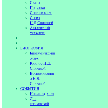
Сказы
Подборки
Светочи мира
Слово
Н.Д.Спириной
Алфавитный
указатель
БИОГРАФИЯ
Биографический
очерк
Книга о Н.Д.
Спириной
Воспоминания
о Н.Д.
Спириной
СОБЫТИЯ
Новые издания
Дни
рериховской