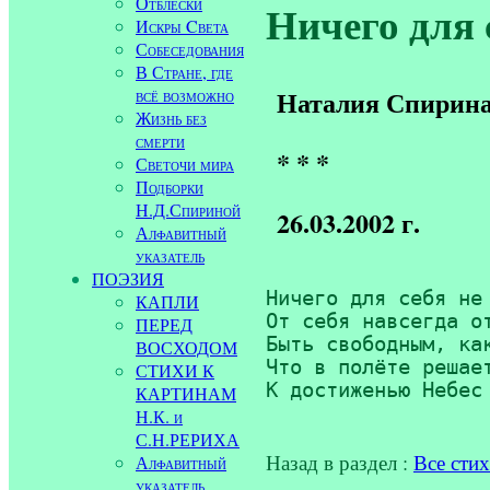
Отблески
Ничего для с
Искры Cвета
Собеседования
В Стране, где
всё возможно
Наталия Спирин
Жизнь без
смерти
* * *
Светочи мира
Подборки
Н.Д.Спириной
26.03.2002 г.
Алфавитный
указатель
ПОЭЗИЯ
Ничего для себя не 
КАПЛИ
От себя навсегда от
ПЕРЕД
Быть свободным, как
ВОСХОДОМ
Что в полёте решает
СТИХИ К
К достиженью Небес
КАРТИНАМ
Н.К. и
С.Н.РЕРИХА
Назад в раздел :
Все сти
Алфавитный
указатель