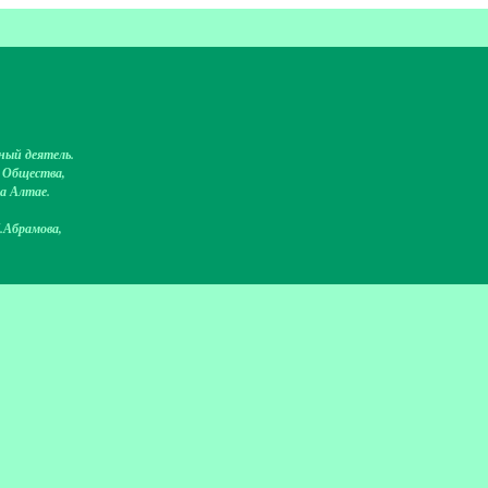
ный деятель.
о Общества,
на Алтае.
.Абрамова,