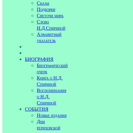
Сказы
Подборки
Светочи мира
Слово
Н.Д.Спириной
Алфавитный
указатель
БИОГРАФИЯ
Биографический
очерк
Книга о Н.Д.
Спириной
Воспоминания
о Н.Д.
Спириной
СОБЫТИЯ
Новые издания
Дни
рериховской