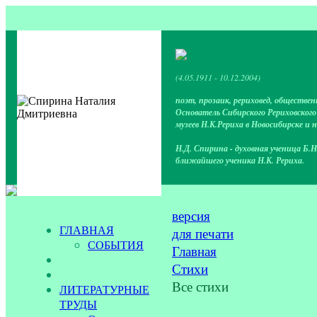
(4.05.1911 - 10.12.2004)
поэт, прозаик, рериховед, обществен
Основатель Сибирского Рериховског
музеев Н.К.Рериха в Новосибирске и 
Н.Д. Спирина - духовная ученица Б.Н
ближайшего ученика Н.К. Рериха.
версия
ГЛАВНАЯ
для печати
СОБЫТИЯ
Главная
Стихи
Все стихи
ЛИТЕРАТУРНЫЕ
ТРУДЫ