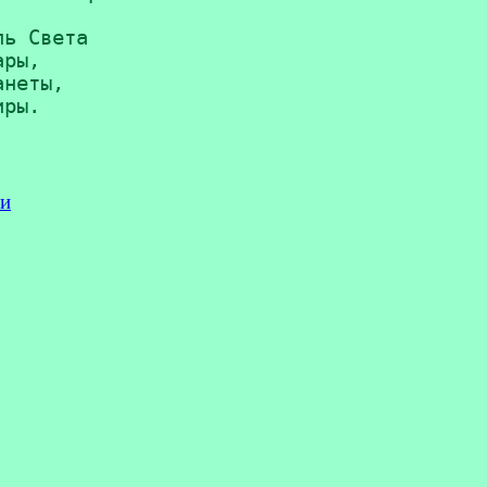
ь Света

ры,

неты,

ры.

хи