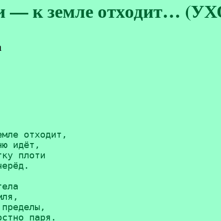
и — к земле отходит… (УХ
а
мле отходит,

ю идёт,

ку плоти

ерёд.

ела

ля,

пределы,

стно паря.
