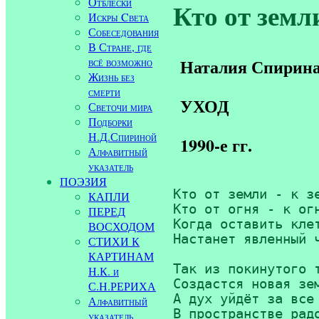
Отблески
Кто от земл
Искры Cвета
Собеседования
В Стране, где
всё возможно
Наталия Спирин
Жизнь без
смерти
УХОД
Светочи мира
Подборки
Н.Д.Спириной
1990-е гг.
Алфавитный
указатель
ПОЭЗИЯ
Кто от земли - к зе
КАПЛИ
Кто от огня - к огн
ПЕРЕД
Когда оставить клет
ВОСХОДОМ
Настанет явленный ч
СТИХИ К
КАРТИНАМ
Так из покинутого т
Н.К. и
Создастся новая зем
С.Н.РЕРИХА
А дух уйдёт за все 
Алфавитный
В пространстве радо
указатель