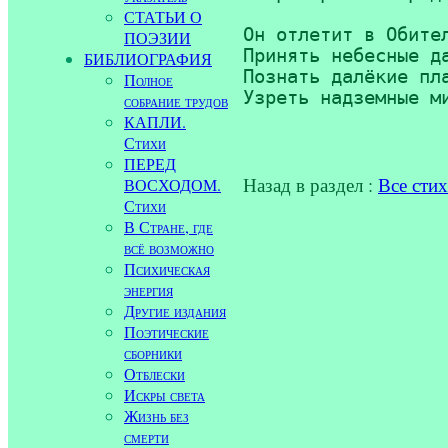
СТАТЬИ О
Он отлетит в Обител
ПОЭЗИИ
Принять небесные да
БИБЛИОГРАФИЯ
Познать далёкие пла
Полное
Узреть надземные ми
собрание трудов
КАПЛИ.
Стихи
ПЕРЕД
Назад в раздел :
Все сти
ВОСХОДОМ.
Стихи
В Стране, где
всё возможно
Психическая
энергия
Другие издания
Поэтические
сборники
Отблески
Искры света
Жизнь без
смерти