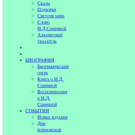
Сказы
Подборки
Светочи мира
Слово
Н.Д.Спириной
Алфавитный
указатель
БИОГРАФИЯ
Биографический
очерк
Книга о Н.Д.
Спириной
Воспоминания
о Н.Д.
Спириной
СОБЫТИЯ
Новые издания
Дни
рериховской