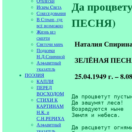
Отблески
Да процвет
Искры Cвета
Собеседования
ПЕСНЯ)
В Стране, где
всё возможно
Жизнь без
смерти
Наталия Спирин
Светочи мира
Подборки
Н.Д.Спириной
ЗЕЛЁНАЯ ПЕСН
Алфавитный
указатель
25.04.1949 г. – 8.08
ПОЭЗИЯ
КАПЛИ
ПЕРЕД
ВОСХОДОМ
Да процветут пустын
СТИХИ К
Да зашумят леса!

КАРТИНАМ
Возрадуются ныне

Н.К. и
Земля и небеса.

С.Н.РЕРИХА
Алфавитный
Да расцветут огнями
указатель