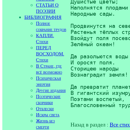
Душистые цветы;

СТАТЬИ О
Наполнятся плодами

ПОЭЗИИ
Народные сады.

БИБЛИОГРАФИЯ
Полное
Продвинутся на севе
собрание трудов
Растенья тёплых стр
КАПЛИ.
Взойдут поля посево
Стихи
Зелёный океан!

ПЕРЕД
ВОСХОДОМ.
Да разольются воды

Стихи
И оросят поля.

В Стране, где
Сторицею народы

всё возможно
Вознаградит земля!

Психическая
энергия
Да превратит планет
Другие издания
В гигантский изумру
Поэтические
Поэтами воспетый,

сборники
Отблески
Искры света
Жизнь без
Назад в раздел :
Все сти
смерти