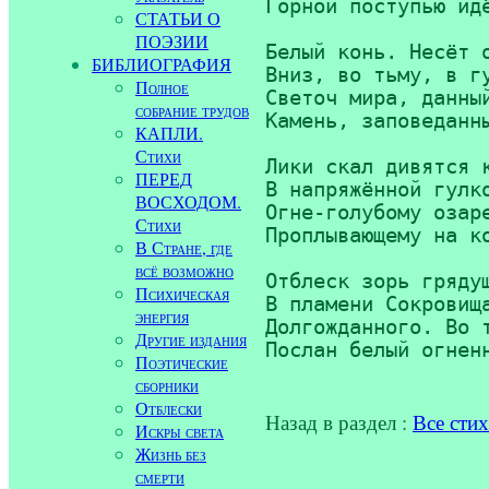
Горной поступью идё
СТАТЬИ О
ПОЭЗИИ
Белый конь. Несёт о
БИБЛИОГРАФИЯ
Вниз, во тьму, в гу
Полное
Светоч мира, данный
собрание трудов
Камень, заповеданны
КАПЛИ.
Стихи
Лики скал дивятся к
ПЕРЕД
В напряжённой гулко
ВОСХОДОМ.
Огне-голубому озаре
Стихи
Проплывающему на ко
В Стране, где
всё возможно
Отблеск зорь грядущ
Психическая
В пламени Сокровища
энергия
Долгожданного. Во т
Другие издания
Поэтические
сборники
Отблески
Назад в раздел :
Все сти
Искры света
Жизнь без
смерти