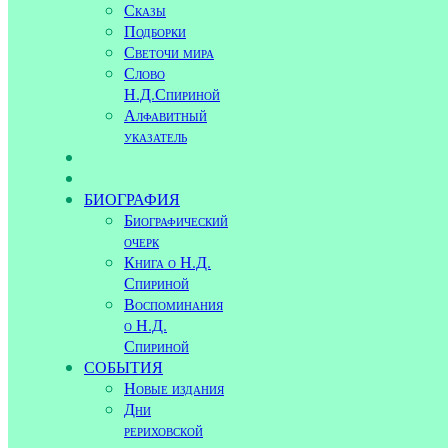
Сказы
Подборки
Светочи мира
Слово
Н.Д.Спириной
Алфавитный
указатель
БИОГРАФИЯ
Биографический
очерк
Книга о Н.Д.
Спириной
Воспоминания
о Н.Д.
Спириной
СОБЫТИЯ
Новые издания
Дни
рериховской