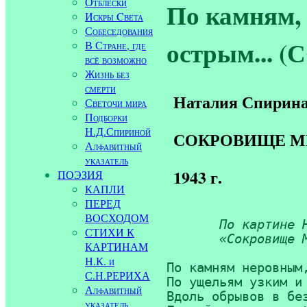
Отблески
По камням,
Искры Cвета
Собеседования
острым...
В Стране, где
всё возможно
Жизнь без
смерти
Наталия Спирин
Светочи мира
Подборки
Н.Д.Спириной
СОКРОВИЩЕ М
Алфавитный
указатель
1943 г.
ПОЭЗИЯ
КАПЛИ
ПЕРЕД
ВОСХОДОМ
По картине Н
СТИХИ К
       «Сокровище 
КАРТИНАМ
Н.К. и
По камням неровным,
С.Н.РЕРИХА
По ущельям узким и 
Алфавитный
Вдоль обрывов в без
указатель