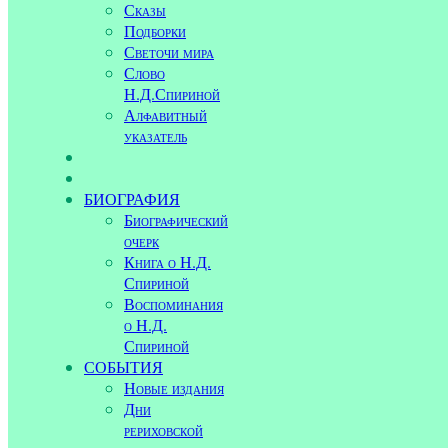
Сказы
Подборки
Светочи мира
Слово
Н.Д.Спириной
Алфавитный
указатель
БИОГРАФИЯ
Биографический
очерк
Книга о Н.Д.
Спириной
Воспоминания
о Н.Д.
Спириной
СОБЫТИЯ
Новые издания
Дни
рериховской