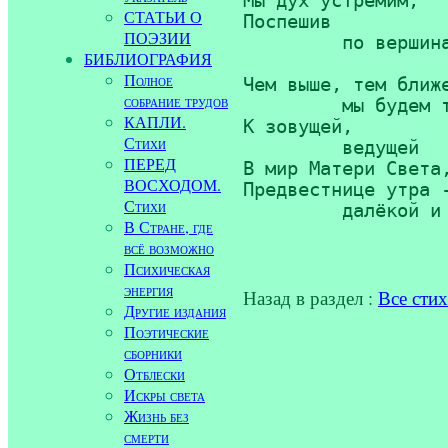
Мы дух устремим,

СТАТЬИ О
Поспешив

ПОЭЗИИ
         по вершина
БИБЛИОГРАФИЯ
Полное
Чем выше, тем ближе
собрание трудов
         мы будем т
КАПЛИ.
К зовущей,

Стихи
         ведущей

ПЕРЕД
В мир Матери Света,
ВОСХОДОМ.
Предвестнице утра -
Стихи
         далёкой и 
В Стране, где
всё возможно
Психическая
энергия
Назад в раздел :
Все сти
Другие издания
Поэтические
сборники
Отблески
Искры света
Жизнь без
смерти