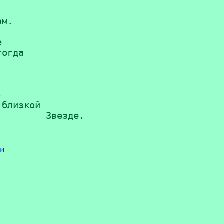
м.     



огда





близкой

хи