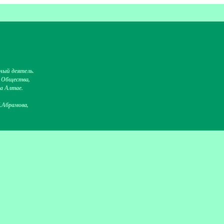
ный деятель.
о Общества,
на Алтае.
.Абрамова,