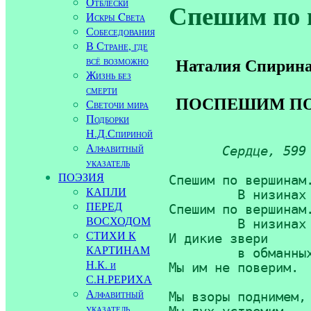
Отблески
Спешим по
Искры Cвета
Собеседования
В Стране, где
всё возможно
Наталия Спирин
Жизнь без
смерти
ПОСПЕШИМ ПО
Светочи мира
Подборки
Н.Д.Спириной
Алфавитный
Сердце, 599
указатель
ПОЭЗИЯ
Спешим по вершинам.
КАПЛИ
         В низинах 
ПЕРЕД
Спешим по вершинам.
ВОСХОДОМ
         В низинах 
СТИХИ К
И дикие звери

КАРТИНАМ
         в обманных
Н.К. и
Мы им не поверим.

С.Н.РЕРИХА
Алфавитный
Мы взоры поднимем,

указатель