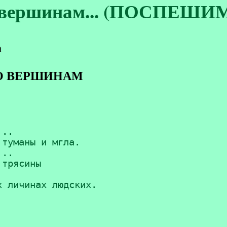
 вершинам... (ПОСПЕШ
а
 ВЕРШИНАМ
..

туманы и мгла.

..

трясины

 личинах людских.
