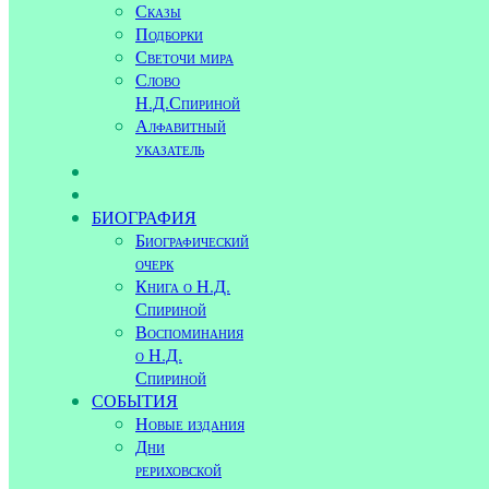
Сказы
Подборки
Светочи мира
Слово
Н.Д.Спириной
Алфавитный
указатель
БИОГРАФИЯ
Биографический
очерк
Книга о Н.Д.
Спириной
Воспоминания
о Н.Д.
Спириной
СОБЫТИЯ
Новые издания
Дни
рериховской