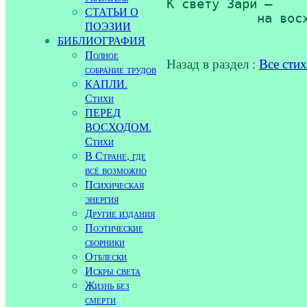
К свету Зари —

СТАТЬИ О
	    на вос
ПОЭЗИИ
БИБЛИОГРАФИЯ
Полное
Назад в раздел :
Все сти
собрание трудов
КАПЛИ.
Стихи
ПЕРЕД
ВОСХОДОМ.
Стихи
В Стране, где
всё возможно
Психическая
энергия
Другие издания
Поэтические
сборники
Отблески
Искры света
Жизнь без
смерти