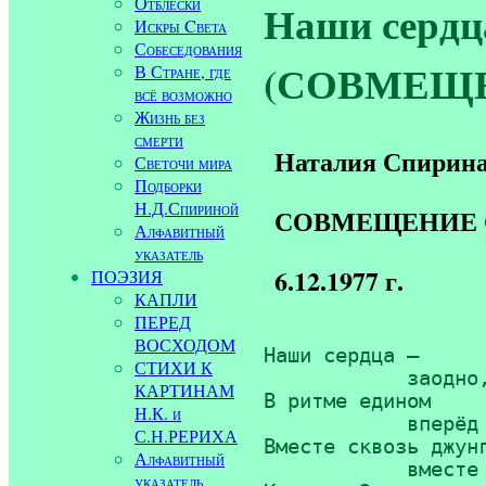
Отблески
Наши сердца
Искры Cвета
Собеседования
(СОВМЕЩЕ
В Стране, где
всё возможно
Жизнь без
смерти
Наталия Спирин
Светочи мира
Подборки
Н.Д.Спириной
СОВМЕЩЕНИЕ 
Алфавитный
указатель
6.12.1977 г.
ПОЭЗИЯ
КАПЛИ
ПЕРЕД
ВОСХОДОМ
Наши сердца —

СТИХИ К
	    заодно, заодно,

КАРТИНАМ
В ритме едином

Н.К. и
	    вперёд и вперёд,

С.Н.РЕРИХА
Вместе сквозь джунг
Алфавитный
	    вместе сквозь ночь

указатель