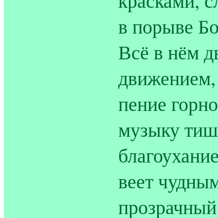
красками, с
в порыве Б
Всё в нём 
движением,
пение горно
музыку тиш
благоухание
веет чудны
прозрачный 