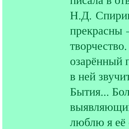
Н.Д. Спири
прекрасны 
творчество.
озарённый 
в ней звучит
Бытия... Бо
выявляющий
люблю я её 