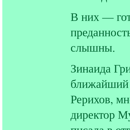
В них — гот
преданност
слышны.
Зинаида Гр
ближайший 
Рерихов, м
директор Му
писала в от