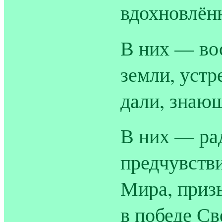
вдохновлён
В них — вос
земли, устр
дали, знающ
В них — ра
предчувстви
Мира, приз
в победе Св