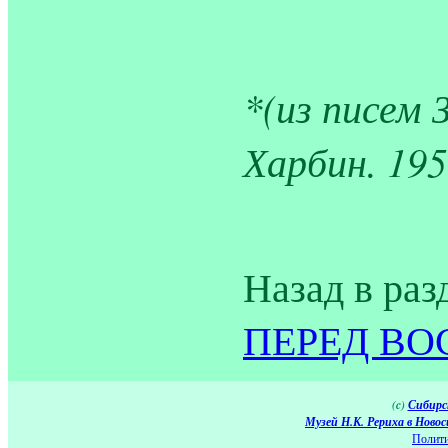
*(из писем 
Харбин. 195
Назад в раз
ПЕРЕД ВОС
(c)
Сибирс
Музей Н.К. Рериха в Новос
Полити