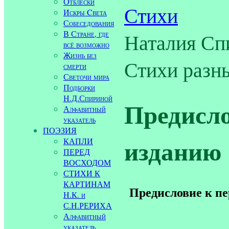
Отблески
Стихи
Искры Cвета
Собеседования
В Стране, где
Наталия С
всё возможно
Жизнь без
Стихи разн
смерти
Светочи мира
Подборки
Н.Д.Спириной
Предисло
Алфавитный
указатель
ПОЭЗИЯ
изданию
КАПЛИ
ПЕРЕД
ВОСХОДОМ
СТИХИ К
КАРТИНАМ
Предисловие к пе
Н.К. и
С.Н.РЕРИХА
Алфавитный
указатель