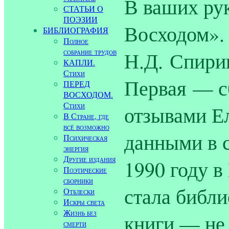
В ваших ру
СТАТЬИ О
ПОЭЗИИ
Восходом». 
БИБЛИОГРАФИЯ
Полное
собрание трудов
Н.Д. Спирин
КАПЛИ.
Стихи
Первая — с
ПЕРЕД
ВОСХОДОМ.
Стихи
отзывами Е
В Стране, где
всё возможно
данными в 
Психическая
энергия
Другие издания
1990 году в
Поэтические
сборники
стала библ
Отблески
Искры света
Жизнь без
книги — не
смерти