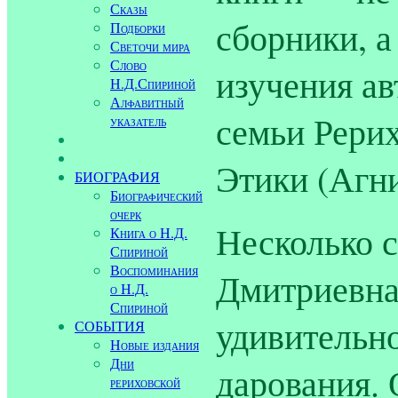
Сказы
сборники, а
Подборки
Светочи мира
Слово
изучения ав
Н.Д.Спириной
Алфавитный
семьи Рери
указатель
Этики (Агни
БИОГРАФИЯ
Биографический
очерк
Несколько с
Книга о Н.Д.
Спириной
Воспоминания
Дмитриевна
о Н.Д.
Спириной
удивительно
СОБЫТИЯ
Новые издания
Дни
дарования. 
рериховской