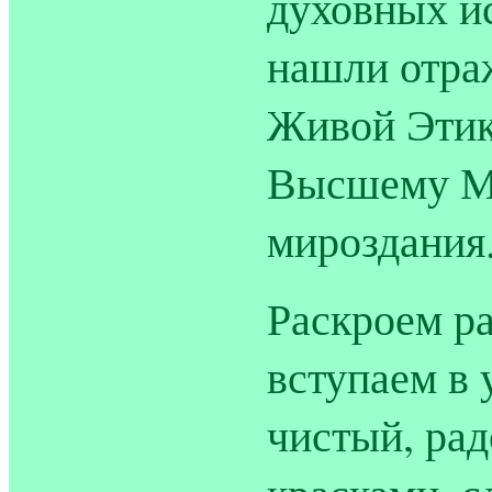
духовных ис
нашли отра
Живой Этик
Высшему Ми
мироздания
Раскроем р
вступаем в 
чистый, ра