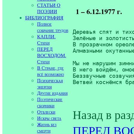
СТАТЬИ О
1 – 6.12.1977 г.
ПОЭЗИИ
БИБЛИОГРАФИЯ
Полное
собрание трудов
Деревья спят и тихо
КАПЛИ.
Зелёные и золотисты
Стихи
В прозрачном ореоле
ПЕРЕД
Алмазными окутанные
ВОСХОДОМ.
Стихи
Мы не нарушим зимни
В Стране, где
В него войдём, омое
всё возможно
Беззвучные созвучия
Психическая
энергия
Другие издания
Поэтические
сборники
Назад в раз
Отблески
Искры света
Жизнь без
ПЕРЕД ВОС
смерти