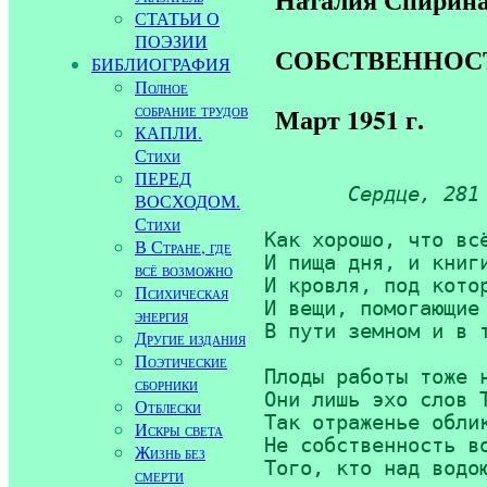
СТАТЬИ О
ПОЭЗИИ
СОБСТВЕННОСТЬ
БИБЛИОГРАФИЯ
Полное
собрание трудов
Март 1951 г.
КАПЛИ.
Стихи
ПЕРЕД
Сердце, 281
ВОСХОДОМ.
Стихи
Как хорошо, что всё
В Стране, где
И пища дня, и книги
всё возможно
И кровля, под котор
Психическая
И вещи, помогающие 
энергия
В пути земном и в т
Другие издания
Поэтические
Плоды работы тоже н
сборники
Они лишь эхо слов Т
Отблески
Так отраженье облик
Искры света
Не собственность во
Жизнь без
Того, кто над водою
смерти