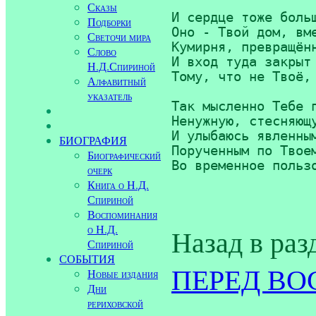
Сказы
И сердце тоже больш
Подборки
Оно - Твой дом, вме
Светочи мира
Кумирня, превращённ
Слово
И вход туда закрыт 
Н.Д.Спириной
Тому, что не Твоё, 
Алфавитный
указатель
Так мысленно Тебе п
Ненужную, стесняющу
И улыбаюсь явленным
БИОГРАФИЯ
Порученным по Твоем
Биографический
очерк
Книга о Н.Д.
Спириной
Воспоминания
о Н.Д.
Назад в раз
Спириной
СОБЫТИЯ
ПЕРЕД ВОС
Новые издания
Дни
рериховской