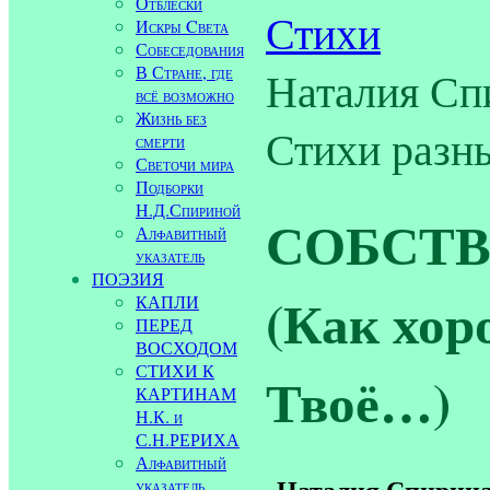
Отблески
Стихи
Искры Cвета
Собеседования
В Стране, где
Наталия С
всё возможно
Жизнь без
Стихи разн
смерти
Светочи мира
Подборки
Н.Д.Спириной
СОБСТВ
Алфавитный
указатель
ПОЭЗИЯ
(Как хор
КАПЛИ
ПЕРЕД
ВОСХОДОМ
СТИХИ К
Твоё…)
КАРТИНАМ
Н.К. и
С.Н.РЕРИХА
Алфавитный
Наталия Спирин
указатель