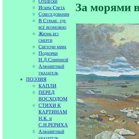
Отблески
За морями в
Искры Cвета
Собеседования
В Стране, где
всё возможно
Жизнь без
смерти
Светочи мира
Подборки
Н.Д.Спириной
Алфавитный
указатель
ПОЭЗИЯ
КАПЛИ
ПЕРЕД
ВОСХОДОМ
СТИХИ К
КАРТИНАМ
Н.К. и
С.Н.РЕРИХА
Алфавитный
указатель