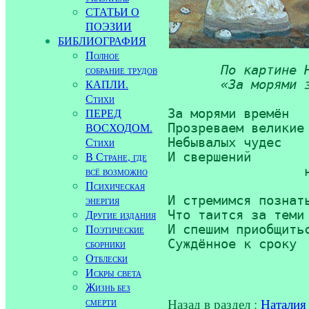
СТАТЬИ О
ПОЭЗИИ
БИБЛИОГРАФИЯ
Полное
собрание трудов
По картине Н
КАПЛИ.
       «За морями 
Стихи
ПЕРЕД
За морями времён

ВОСХОДОМ.
Прозреваем великие 
Стихи
Небывалых чудес

В Стране, где
И свершений 

всё возможно
	          неслыханных ряд,

Психическая
энергия
И стремимся познать
Другие издания
Что таится за теми 
Поэтические
И спешим приобщитьс
сборники
Суждённое к сроку 

Отблески
Искры света
Жизнь без
смерти
Назад в раздел :
Наталия