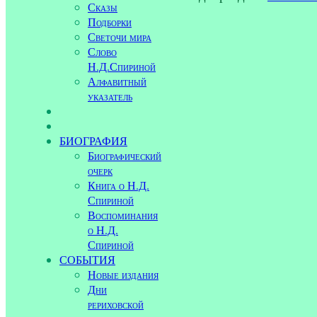
Сказы
Подборки
Светочи мира
Слово
Н.Д.Спириной
Алфавитный
указатель
БИОГРАФИЯ
Биографический
очерк
Книга о Н.Д.
Спириной
Воспоминания
о Н.Д.
Спириной
СОБЫТИЯ
Новые издания
Дни
рериховской