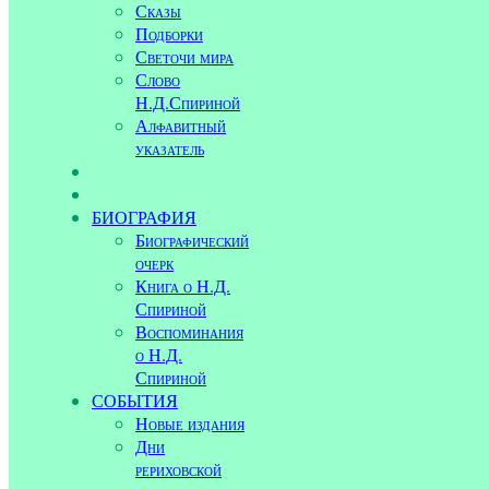
Сказы
Подборки
Светочи мира
Слово
Н.Д.Спириной
Алфавитный
указатель
БИОГРАФИЯ
Биографический
очерк
Книга о Н.Д.
Спириной
Воспоминания
о Н.Д.
Спириной
СОБЫТИЯ
Новые издания
Дни
рериховской