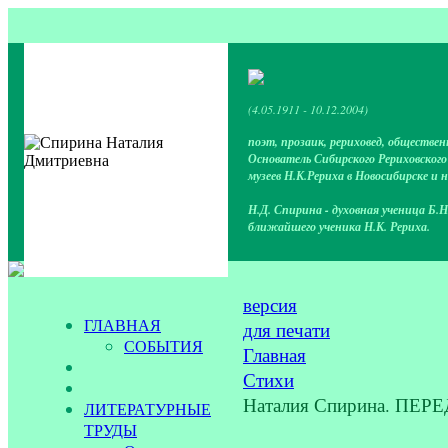
(4.05.1911 - 10.12.2004)
поэт, прозаик, рериховед, обществен
Основатель Сибирского Рериховског
музеев Н.К.Рериха в Новосибирске и 
Н.Д. Спирина - духовная ученица Б.Н
ближайшего ученика Н.К. Рериха.
версия
ГЛАВНАЯ
для печати
СОБЫТИЯ
Главная
Стихи
Наталия Спирина. ПЕР
ЛИТЕРАТУРНЫЕ
ТРУДЫ