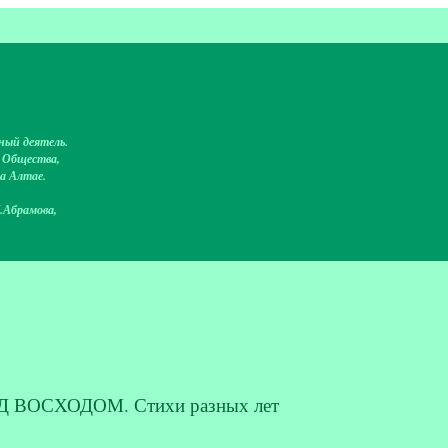
ный деятель.
о Общества,
на Алтае.
.Абрамова,
ЕД ВОСХОДОМ. Стихи разных лет