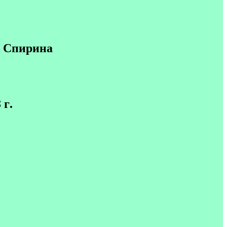
 Спирина
 г.