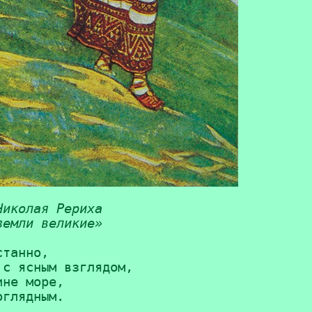
иколая Рериха 

земли великие»
танно,

с ясным взглядом,

не море,

глядным.
