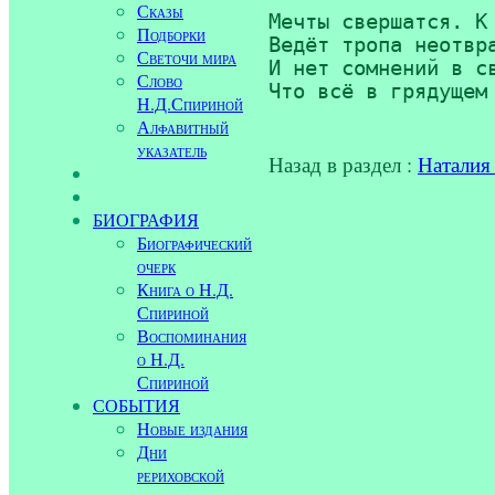
Сказы
Мечты свершатся. К 
Подборки
Ведёт тропа неотвра
Светочи мира
И нет сомнений в св
Слово
Н.Д.Спириной
Алфавитный
указатель
Назад в раздел :
Наталия
БИОГРАФИЯ
Биографический
очерк
Книга о Н.Д.
Спириной
Воспоминания
о Н.Д.
Спириной
СОБЫТИЯ
Новые издания
Дни
рериховской