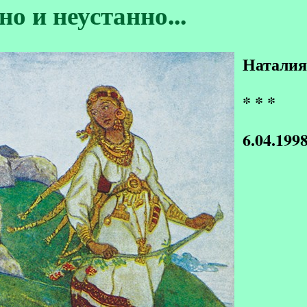
о и неустанно...
Наталия
* * *
6.04.1998