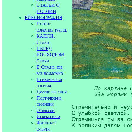
СТАТЬИ О
ПОЭЗИИ
БИБЛИОГРАФИЯ
Полное
собрание трудов
КАПЛИ.
Стихи
ПЕРЕД
ВОСХОДОМ.
Стихи
В Стране, где
всё возможно
Психическая
энергия
По картине Н
Другие издания
       «За морями 
Поэтические
сборники
Стремительно и неус
Отблески
С улыбкой светлой, 
Искры света
Стремишься ты за си
Жизнь без
К великим далям нео
смерти