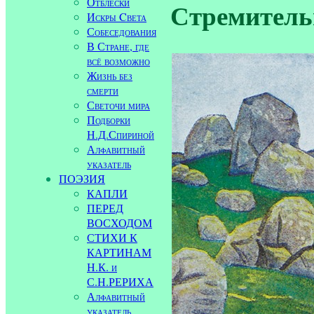
Отблески
Стремительн
Искры Cвета
Собеседования
В Стране, где
всё возможно
Жизнь без
смерти
Светочи мира
Подборки
Н.Д.Спириной
Алфавитный
указатель
ПОЭЗИЯ
КАПЛИ
ПЕРЕД
ВОСХОДОМ
СТИХИ К
КАРТИНАМ
Н.К. и
С.Н.РЕРИХА
Алфавитный
указатель