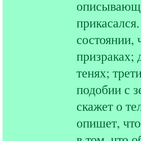
описывающи
прикасался.
состоянии, 
призраках; 
тенях; трет
подобии с 
скажет о т
опишет, чт
в том, что 