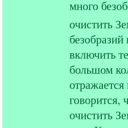
много безоб
очистить З
безобразий 
включить те
большом кол
отражается
говорится, 
очистить Зе