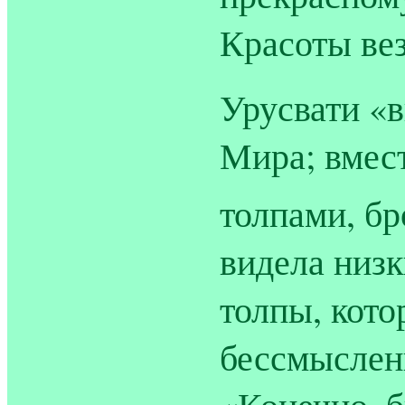
Красоты вез
Урусвати «в
Мира; вмест
толпами, бр
видела низк
толпы, кото
бессмысленн
«Конечно, б