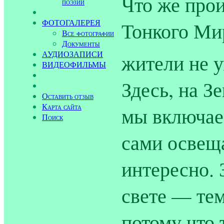
Что же прои
поэзии
ФОТОГАЛЕРЕЯ
Тонкого Мир
Все фотографии
Документы
АУДИОЗАПИСИ
жители не у
ВИДЕОФИЛЬМЫ
Здесь, на З
Оставить отзыв
Карта сайта
мы включае
Поиск
сами освеща
интересно. 
свете — тем
потому что 