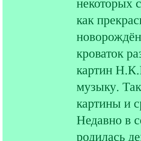
некоторых 
как прекра
новорождён
кроваток р
картин Н.К
музыку. Так
картины и 
Недавно в 
родилась де