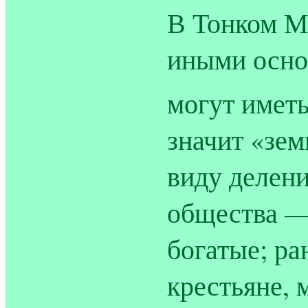
В Тонком М
иными осно
могут иметь
значит «зе
виду делени
общества —
богатые; ра
крестьяне, 