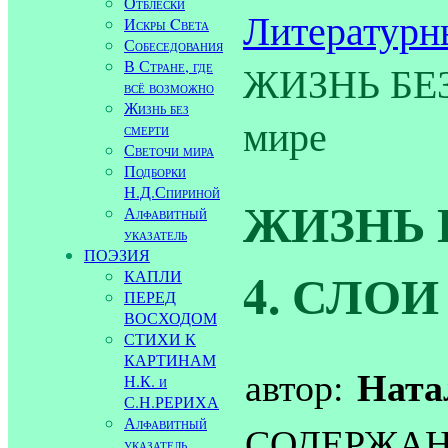
Отблески
Литературн
Искры Cвета
Собеседования
В Стране, где
ЖИЗНЬ БЕЗ
всё возможно
Жизнь без
мире
смерти
Светочи мира
Подборки
Н.Д.Спириной
ЖИЗНЬ Б
Алфавитный
указатель
ПОЭЗИЯ
4. СЛО
КАПЛИ
ПЕРЕД
ВОСХОДОМ
СТИХИ К
КАРТИНАМ
Ната
автор:
Н.К. и
С.Н.РЕРИХА
Алфавитный
СОДЕРЖАН
указатель