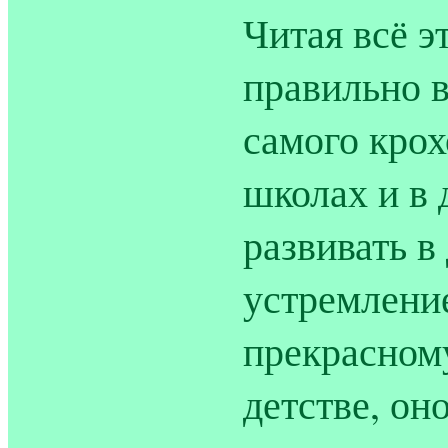
Читая всё э
правильно в
самого крох
школах и в
развивать в
устремление
прекрасному
детстве, он