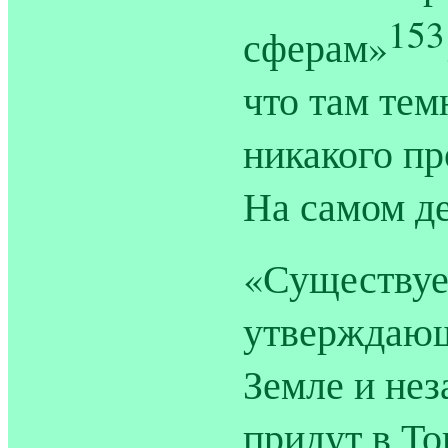
153
сферам»
что там тем
никакого пр
На самом де
«Существуе
утверждающи
Земле и нез
придут в Т