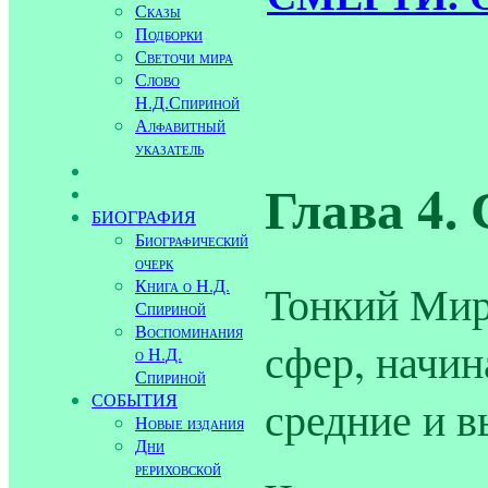
Сказы
Подборки
Светочи мира
Слово
Н.Д.Спириной
Алфавитный
указатель
Глава 4.
БИОГРАФИЯ
Биографический
очерк
Книга о Н.Д.
Тонкий Мир
Спириной
Воспоминания
сфер, начин
о Н.Д.
Спириной
СОБЫТИЯ
средние и в
Новые издания
Дни
рериховской