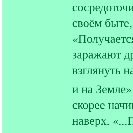
сосредоточи
своём быте,
«Получается
заражают др
взглянуть н
и на Земле»
скорее начи
наверх. «..