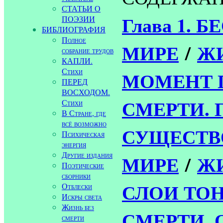
СТАТЬИ О
Глава 1. 
ПОЭЗИИ
БИБЛИОГРАФИЯ
Полное
МИРЕ
/
ЖИ
собрание трудов
КАПЛИ.
Стихи
МОМЕНТ 
ПЕРЕД
ВОСХОДОМ.
СМЕРТИ. Г
Стихи
В Стране, где
всё возможно
СУЩЕСТВ
Психическая
энергия
Другие издания
МИРЕ
/
ЖИ
Поэтические
сборники
СЛОИ ТО
Отблески
Искры света
Жизнь без
СМЕРТИ. 
смерти