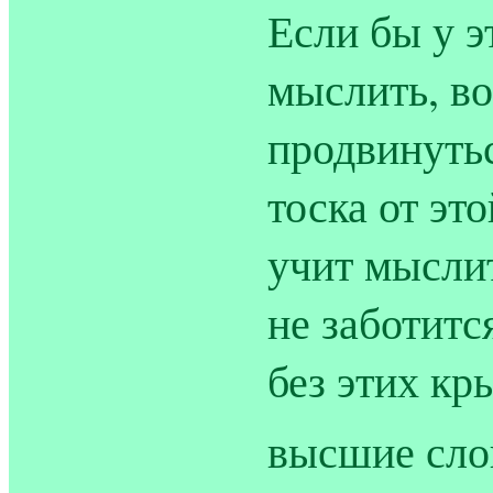
Если бы у э
мыслить, во
продвинутьс
тоска от эт
учит мыслит
не заботитс
без этих кр
высшие сло