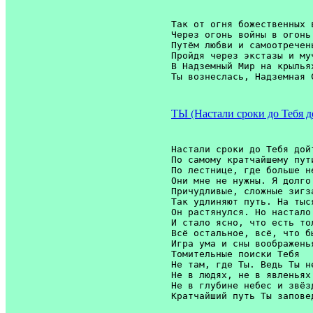
Так от огня божественных в
Через огонь войны в огонь 
Путём любви и самоотречень
Пройдя через экстазы и муч
В Надземный Мир на крыльях
ТЫ (Настали сроки до Тебя 
Настали сроки до Тебя дойт
По самому кратчайшему пути
По лестнице, где больше не
Они мне не нужны. Я долго 
Причудливые, сложные зигза
Так удлиняют путь. На тыся
Он растянулся. Но настало 
И стало ясно, что есть тол
Всё остальное, всё, что бы
Игра ума и сны воображенья
Томительные поиски Тебя

Не там, где Ты. Ведь Ты не
Не в людях, не в явленьях 
Не в глубине небес и звёз
Кратчайший путь Ты заповед
                         