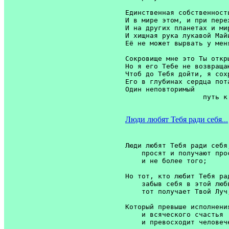
Единственная собственность
И в мире этом, и при перех
И на других планетах и мир
И хищная рука лукавой Майи
Её не может вырвать у меня
Сокровище мне это Ты откры
Но я его Тебе не возвращаю
Чтоб до Тебя дойти, я сохр
Его в глубинах сердца пота
Один неповторимый

Люди любят Тебя ради себя...
Люди любят Тебя ради себя,
    просят и получают прос
    и не более того;

Но тот, кто любит Тебя рад
    забыв себя в этой любв
    тот получает Твой Луч,
Который превыше исполнения
    и всяческого счастья

    и превосходит человеч