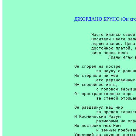
ДЖОРДАНО БРУНО (Он сгор
       Часто жизнью своей 
       Носители Света зап
       людям знание. Цена
       достойною платой, 
       сиял через века.

Грани Агни 
Он сгорел на костре

         за науку о дальни
Не стерпели пигмеи

         его дерзновенных 
Им спокойнее жить,

         с головою зарывши
От пространственных зорь

         за стеной отрицан
Он раздвинул наш мир

         за предел галакти
И Космический Разум

         размерами не огра
Но построил меж Ним

         и земным пребыван
Уводящий за скудные догмы
