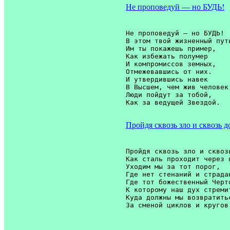
Не проповедуй — но БУДЬ!
Не проповедуй — но БУДЬ!

В этом твой жизненный путь
Им ты покажешь пример,

Как избежать полумер

И компромиссов земных,

Отмежевавшись от них.

И утвердившись навек

В Высшем, чем жив человек,
Люди пойдут за тобой,

Пройдя сквозь зло и сквозь до
Пройдя сквозь зло и сквозь
Как сталь проходит через п
Уходим мы за тот порог,

Где нет стенаний и страдан
Где тот божественный Черто
К которому наш дух стремит
Куда должны мы возвратитьс