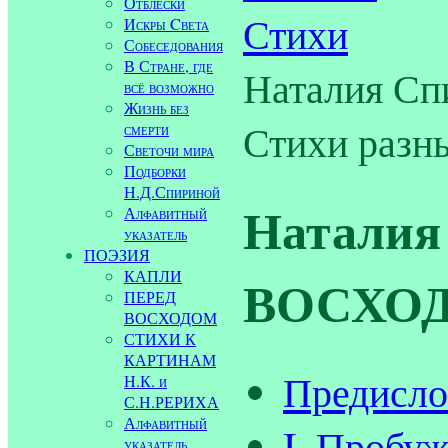
Отблески
Стихи
Искры Cвета
Собеседования
В Стране, где
Наталия С
всё возможно
Жизнь без
Стихи разн
смерти
Светочи мира
Подборки
Н.Д.Спириной
Наталия
Алфавитный
указатель
ПОЭЗИЯ
КАПЛИ
ВОСХОДО
ПЕРЕД
ВОСХОДОМ
СТИХИ К
КАРТИНАМ
Предисло
Н.К. и
С.Н.РЕРИХА
Алфавитный
I. Пробуж
указатель