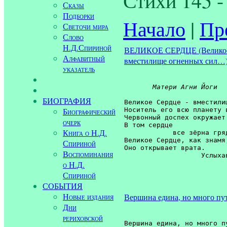
Сказы
Подборки
Начало
|
Пр
Светочи мира
Слово
Н.Д.Спириной
ВЕЛИКОЕ СЕРДЦЕ (Велико
Алфавитный
вместилище огненных сил…
указатель
Матери Агни Йоги
БИОГРАФИЯ
Великое Сердце - вместили
Носитель его всю планету 
Биографический
Червонный доспех окружает 
очерк
В том сердце 

Книга о Н.Д.
            все зёрна гря
Великое Сердце, как знамя
Спириной
Оно открывает врата.

Воспоминания
о Н.Д.
Спириной
СОБЫТИЯ
Новые издания
Вершина едина, но много пут
Дни
рериховской
Вершина едина, но много пу