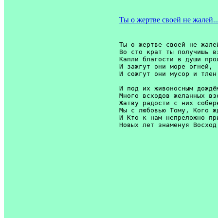
Ты о жертве своей не жалей..
Ты о жертве своей не жалей
Во сто крат ты получишь вз
Капли благости в души прол
И зажгут они море огней,

И сожгут они мусор и тлен.
И под их живоносным дождём
Много всходов желанных взо
Жатву радости с них соберё
Мы с любовью Тому, Кого жд
И Кто к нам непреложно при