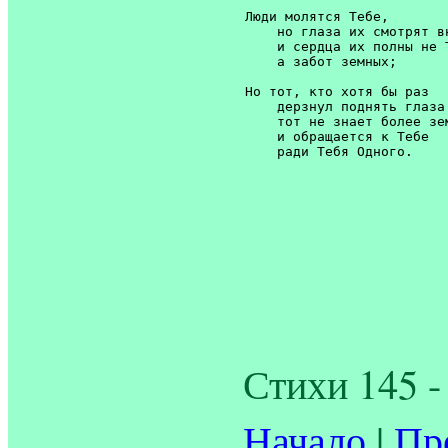
Люди молятся Тебе,

    но глаза их смотрят вн
    и сердца их полны не Т
    а забот земных;

Но тот, кто хотя бы раз

    дерзнул поднять глаза 
    тот не знает более зем
    и обращается к Тебе

Стихи 145 -
Начало
|
Пр