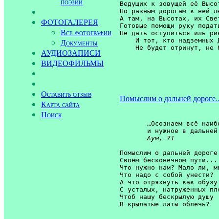
поэзии
Ведущих к зовущей её Высот
По разным дорогам к ней лю
А там, на Высотах, их Свет
ФОТОГАЛЕРЕЯ
Готовые помощи руку подать
Все фотографии
Не дать оступиться иль рин
    И тот, кто надземных Д
Документы
АУДИОЗАПИСИ
ВИДЕОФИЛЬМЫ
Оставить отзыв
Помыслим о дальней дороге..
Карта сайта
Поиск
       …Осознаем всё наибо
       и нужное в дальней 
Аум, 71
Помыслим о дальней дороге 
Своём бесконечном пути...

Что нужно нам? Мало ли, мн
Что надо с собой унести?

А что отряхнуть как обузу

С усталых, натруженных пле
Чтоб нашу бескрылую душу
