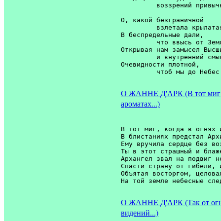
         воззрений привычн
О, какой безграничной

         взлетала крылатая
В беспредельные дали,

         что ввысь от Земл
Открывая нам замысел Высши
         и внутренний смыс
Очевидности плотной,

О ЖАННЕ Д'АРК (В тот миг, 
ароматах...)
В тот миг, когда в огнях и
В блистаниях предстал Архи
Ему вручила сердце без воз
Ты в этот страшный и блаже
Архангел звал на подвиг не
Спасти страну от гибели, и
Объятая восторгом, целовал
О ЖАННЕ Д'АРК (Так от ог
видений...)