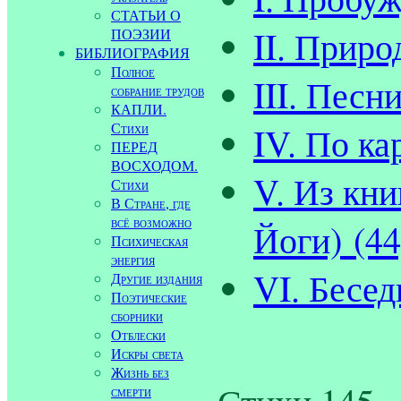
СТАТЬИ О
II. Приро
ПОЭЗИИ
БИБЛИОГРАФИЯ
Полное
III. Песни
собрание трудов
КАПЛИ.
Стихи
IV. По ка
ПЕРЕД
ВОСХОДОМ.
V. Из кн
Стихи
В Стране, где
всё возможно
Йоги) (44
Психическая
энергия
VI. Бесед
Другие издания
Поэтические
сборники
Отблески
Искры света
Жизнь без
Стихи 145 -
смерти