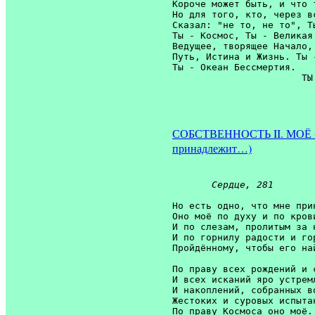
Короче может быть, и что т
Но для того, кто, через вс
Сказал: "не то, не то", Т
Ты - Космос, Ты - Великая 
Ведущее, творящее Начало,

Путь, Истина и Жизнь. Ты 
Ты - Океан Бессмертия.

                       ТЫ
СОБСТВЕННОСТЬ II. МОЁ (Но
принадлежит…)
Сердце, 281 
Но есть одно, что мне прин
Оно моё по духу и по крови
И по слезам, пролитым за н
И по горнилу радости и гор
Пройдённому, чтобы его най
По праву всех рождений и с
И всех исканий яро устремл
И накоплений, собранных во
Жестоких и суровых испытан
По праву Космоса оно моё.
