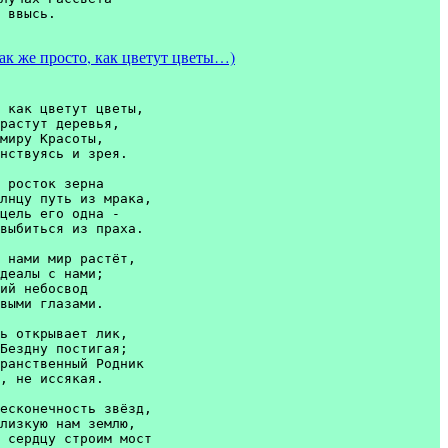
 же просто, как цветут цветы…)
 как цветут цветы, 

растут деревья, 

миру Красоты, 

нствуясь и зрея. 

 росток зерна 

лнцу путь из мрака, 

цель его одна - 

выбиться из праха.

 нами мир растёт, 

деалы с нами; 

ий небосвод 

выми глазами. 

ь открывает лик, 

Бездну постигая; 

ранственный Родник 

, не иссякая. 

есконечность звёзд, 

лизкую нам землю, 

 сердцу строим мост 
