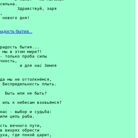
сильна.

       Здравствуй, заря 

,

адость бытия...
радость бытия...  

 мы в этом мире?! 

- только проба силы 

чность,

        и для нас Земля 

да мы не оттолкнёмся, 

 Беспредельность плыть. 

  Быть или не быть? 

 иль к небесам взовьёмся?

нас - выбор и судьба: 

или цепь раба. 

сть вечного пути, 

в вихрях обрести 

уха, где покой царит, 
