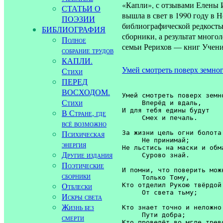
«Капли», с отзывами Елены 
СТАТЬИ О
вышла в свет в 1990 году в Н
ПОЭЗИИ
библиографической редкость
БИБЛИОГРАФИЯ
сборники, а результат много
Полное
семьи Рерихов — книг Учен
собрание трудов
КАПЛИ.
Умей смотреть поверх земного
Стихи
ПЕРЕД
ВОСХОДОМ.
Умей смотреть поверх земно
Стихи
     Вперёд и вдаль,

И для тебя едины будут 

В Стране, где
     Смех и печаль. 

всё возможно
Психическая
За жизни цель огни болота 
     Не принимай; 

энергия
Не льстись на маски и обма
Другие издания
     Сурово знай. 

Поэтические
И помни, что поверить можн
сборники
     Только Тому, 

Отблески
Кто отделил Рукою твёрдой 
     От света тьму; 

Искры света
Жизнь без
Кто знает точно и неложно 
     Пути добра; 

смерти
Кто проведёт во мгле трево