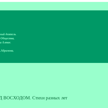
ный деятель.
о Общества,
на Алтае.
.Абрамова,
ЕД ВОСХОДОМ. Стихи разных лет