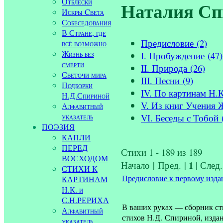
Отблески
Наталия Сп
Искры Cвета
Собеседования
В Стране, где
Предисловие (2)
всё возможно
Жизнь без
I. Пробуждение (47)
смерти
II. Природа (26)
Светочи мира
III. Песни (9)
Подборки
IV. По картинам Н.К
Н.Д.Спириной
V. Из книг Учения 
Алфавитный
указатель
VI. Беседы с Тобой 
ПОЭЗИЯ
КАПЛИ
ПЕРЕД
Стихи 1 - 189 из 189
ВОСХОДОМ
1
Начало | Пред. |
| След
СТИХИ К
Предисловие к первому изд
КАРТИНАМ
Н.К. и
С.Н.РЕРИХА
В ваших руках — сборник ст
Алфавитный
стихов Н.Д. Спириной, издан
указатель