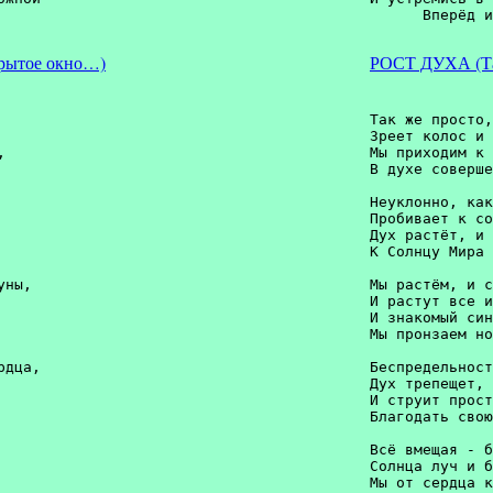
рытое окно…)
РОСТ ДУХА (Так
Так же просто,
Зреет колос и 
 

Мы приходим к 
В духе соверше
Неуклонно, как
Пробивает к со
Дух растёт, и 
К Солнцу Мира 
ны, 

Мы растём, и с
И растут все и
И знакомый син
Мы пронзаем но
дца, 

Беспредельност
Дух трепещет, 


И струит прост
Благодать свою
Всё вмещая - б
Солнца луч и б
Мы от сердца к