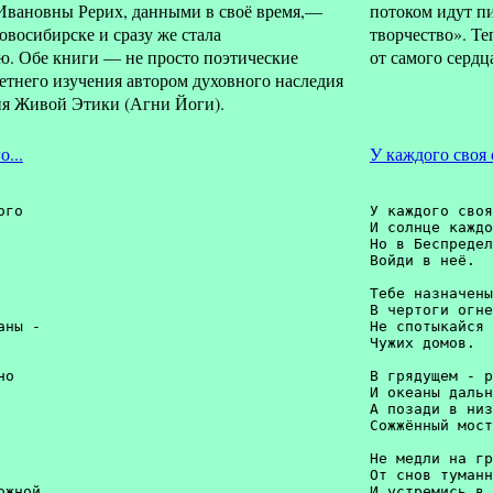
Ивановны Рерих, данными в своё время,—
потоком идут пи
овосибирске и сразу же стала
творчество». Т
ю. Обе книги — не просто поэтические
от самого сердц
летнего изучения автором духовного наследия
ия Живой Этики (Агни Йоги).
...
У каждого своя 
го

У каждого своя
И солнце каждо
Но в Беспредел
Войди в неё. 



Тебе назначены
В чертоги огне
ны - 

Не спотыкайся 
Чужих домов. 

о 

В грядущем - р
И океаны дальн


А позади в низ
Сожжённый мост


Не медли на гр
От снов туманн
жной 

И устремись в 