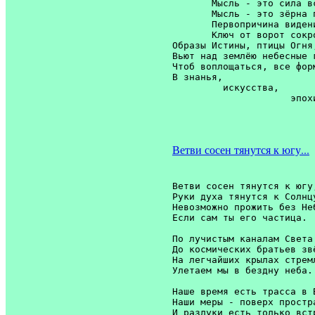
       Мысль - это сила в
       Мысль - это зёрна 
       Первопричина видени
       Ключ от ворот сокро
Образы Истины, птицы Огня,
Вьют над землёю небесные г
Чтоб воплощаться, все форм
В знанья, 

         искусства, 

                     эпохи
                          
Ветви сосен тянутся к югу...
Ветви сосен тянутся к югу;
Руки духа тянутся к Солнцу
Невозможно прожить без Неб
Если сам ты его частица. 

По лучистым каналам Света 
До космических братьев звё
На легчайших крылах стремл
Улетаем мы в бездну неба. 
Наше время есть трасса в В
Наши меры - поверх простра
И разлуки есть только встр