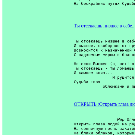
На бескрайних путях Судьбы
Ты отсекаешь низшее в себе..
Ты отсекаешь низшее в себе
И высшее, свободное от гру
Возносится к назначенной С
С надземным миром в благос
Но если Высшее (о, нет! о,
Ты отсекаешь - ты ломаешь 
И камнем вниз... 

                И рушится 
Судьба твоя 

            обломками и пы
ОТКРЫТЬ (Открыть глаза лю
Мир Огн
Открыть глаза людей на рад
На солнечную песнь закатов
На блики облаков, которые 