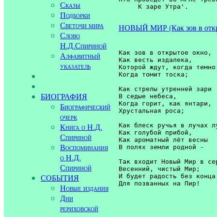
Сказы
     К заре Утра'. 
Подборки
Светочи мира
НОВЫЙ МИР (Как зов в отк
Слово
Н.Д.Спириной
Как зов в открытое окно, 

Алфавитный
Как весть издалека, 

указатель
Которой ждут, когда темно,
Когда томит тоска; 

Как стрелы утренней зари 

БИОГРАФИЯ
В седые небеса, 

Когда горит, как янтари, 

Биографический
Хрустальная роса;

очерк
Как блеск ручья в лучах лу
Книга о Н.Д.
Как голубой прибой, 

Спириной
Как ароматный лёт весны 

Воспоминания
В полях земли родной - 

о Н.Д.
Так входит Новый Мир в сер
Спириной
Весенний, чистый Мир; 

И будет радость без конца 
СОБЫТИЯ
Для позванных на Пир!

Новые издания
Дни
рериховской