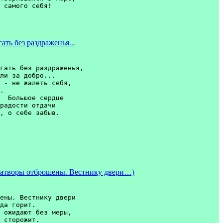
 самого себя! 

ать без раздраженья...
гать без раздраженья, 

ли за добро...  

 - не жалеть себя, 

.

  Большое сердце 

радости отдачи 

воры отброшены. Вестнику двери…)
ены. Вестнику двери 

да горит. 

 ожидают без меры, 

 сторожит.
