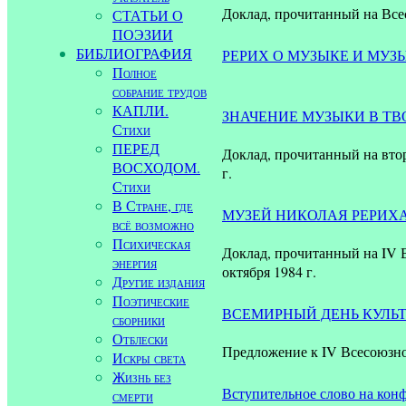
Доклад, прочитанный на Все
СТАТЬИ О
ПОЭЗИИ
БИБЛИОГРАФИЯ
РЕРИХ О МУЗЫКЕ И МУ
Полное
собрание трудов
КАПЛИ.
ЗНАЧЕНИЕ МУЗЫКИ В ТВ
Стихи
ПЕРЕД
Доклад, прочитанный на вто
ВОСХОДОМ.
г.
Стихи
В Стране, где
МУЗЕЙ НИКОЛАЯ РЕРИХА
всё возможно
Психическая
Доклад, прочитанный на IV 
энергия
октября 1984 г.
Другие издания
Поэтические
ВСЕМИРНЫЙ ДЕНЬ КУЛЬ
сборники
Отблески
Предложение к IV Всесоюзн
Искры света
Жизнь без
Вступительное слово на кон
смерти