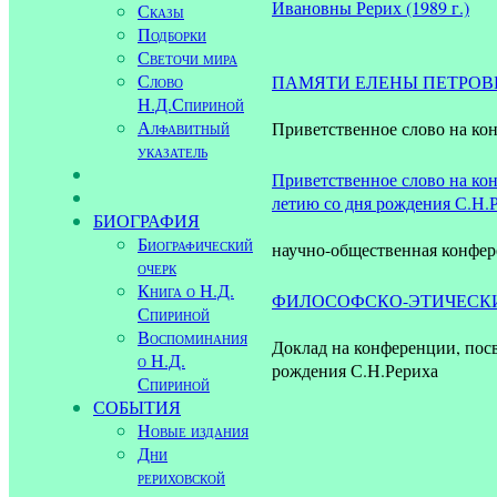
Ивановны Рерих (1989 г.)
Сказы
Подборки
Светочи мира
Слово
ПАМЯТИ ЕЛЕНЫ ПЕТРОВ
Н.Д.Спириной
Алфавитный
Приветственное слово на ко
указатель
Приветственное слово на ко
летию со дня рождения С.Н.Р
БИОГРАФИЯ
Биографический
научно-общественная конфер
очерк
Книга о Н.Д.
ФИЛОСОФСКО-ЭТИЧЕСКИ
Спириной
Воспоминания
Доклад на конференции, пос
о Н.Д.
рождения С.Н.Рериха
Спириной
СОБЫТИЯ
Новые издания
Дни
рериховской