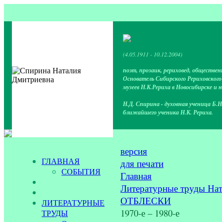
(4.05.1911 - 10.12.2004)
поэт, прозаик, рериховед, обществен
Основатель Сибирского Рериховског
музеев Н.К.Рериха в Новосибирске и 
Н.Д. Спирина - духовная ученица Б.Н
ближайшего ученика Н.К. Рериха.
версия
ГЛАВНАЯ
для печати
СОБЫТИЯ
Главная
Литературные труды На
ОТБЛЕСКИ
ЛИТЕРАТУРНЫЕ
1970-е – 1980-е
ТРУДЫ