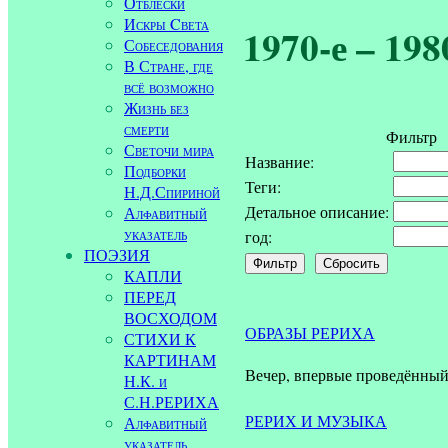
Отблески
Искры Cвета
1970-е – 198
Собеседования
В Стране, где
всё возможно
Жизнь без
смерти
Фильтр
Светочи мира
Название:
Подборки
Теги:
Н.Д.Спириной
Детальное описание:
Алфавитный
указатель
год:
ПОЭЗИЯ
КАПЛИ
ПЕРЕД
ВОСХОДОМ
ОБРАЗЫ РЕРИХА
СТИХИ К
КАРТИНАМ
Вечер, впервые проведённый 
Н.К. и
С.Н.РЕРИХА
РЕРИХ И МУЗЫКА
Алфавитный
указатель